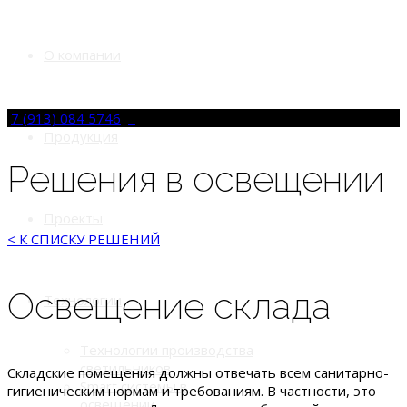
О компании
7 (913) 084 5746
Продукция
Решения в освещении
Проекты
< К СПИСКУ РЕШЕНИЙ
Освещение склада
Технологии
Технологии производства
светильников
Складские помещения должны отвечать всем санитарно-
Smart системы в
гигиеническим нормам и требованиям. В частности, это
освещении