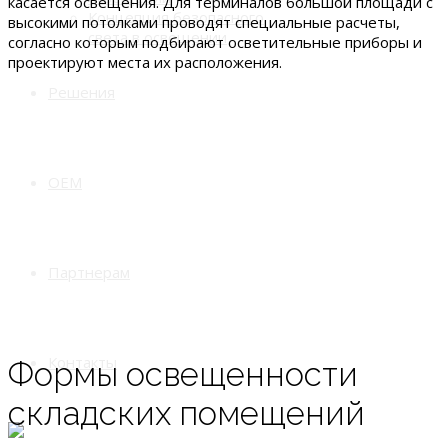
касается освещения. Для терминалов большой площади с
Концепция безопасного
высокими потолками проводят специальные расчеты,
света в освещении
согласно которым подбирают осветительные приборы и
проектируют места их расположения.
Решения
OEM
Партнерам
Контакты
Формы освещенности
складских помещений